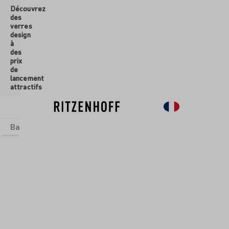
Découvrez
ontenu principal
des
verres
design
à
des
prix
de
lancement
attractifs
Basics
Sets
Univers thématiques
Verres
Nouveau
So
Verres
/
Verres