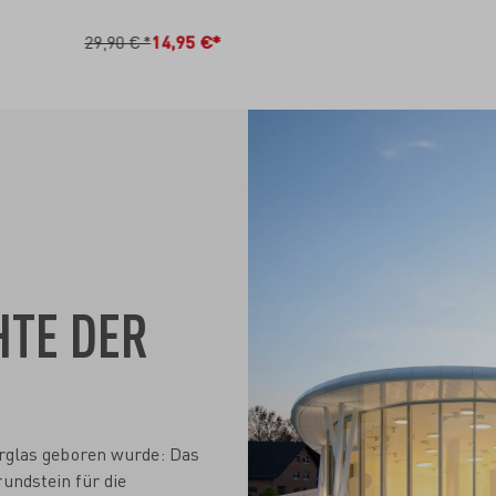
N DEN WARENKORB
IN DEN WARENKO
29,90 €*
14,95 €*
HTE DER
nerglas geboren wurde: Das
undstein für die