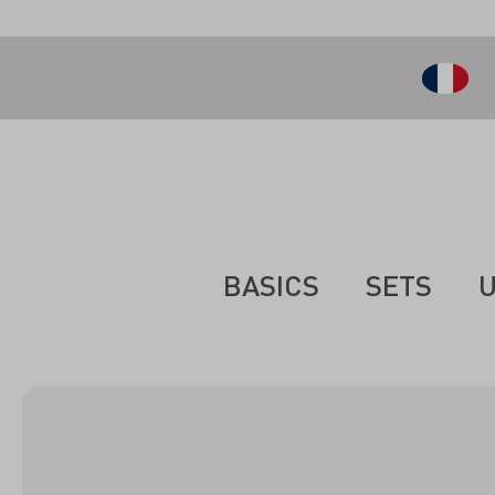
ontenu principal
BASICS
SETS
U