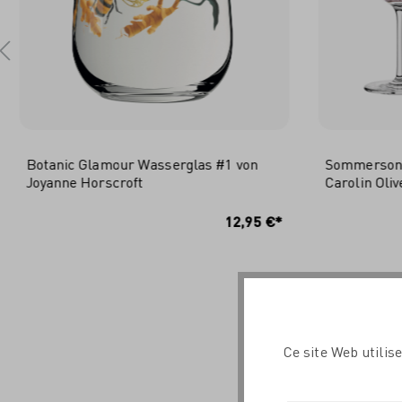
Botanic Glamour Wasserglas #1 von
Sommersonet
Joyanne Horscroft
Carolin Oliv
IN DEN WARENKORB
I
12,95 €*
Ce site Web utilis