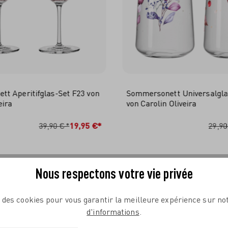
t Aperitifglas-Set F23 von
Sommersonett Universalgla
eira
von Carolin Oliveira
N DEN WARENKORB
IN DEN WARENKO
39,90 €*
19,95 €*
29,90
Nous respectons votre vie privée
e des cookies pour vous garantir la meilleure expérience sur not
d'informations
.
COMPLÉTEZ VOTRE TABLE