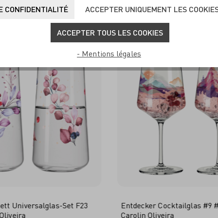
UVENT ACHETÉS ENSEM
 CONFIDENTIALITÉ
ACCEPTER UNIQUEMENT LES COOKIE
ACCEPTER TOUS LES COOKIES
- Mentions légales
tt Universalglas-Set F23
Entdecker Cocktailglas #9 
Oliveira
Carolin Oliveira