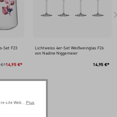
s-Set F23
Lichtweiss 4er-Set Weißweinglas F26
von Nadine Niggemeier
RB
IN DEN WARENKORB
 €*
14,95 €*
14,95 €*
re site Web...
Plus