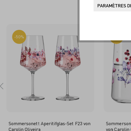
SO
PARAMÈTRES DE
-50%
-50%
Sommersonett Aperitifglas-Set F23 von
Sommersone
Carolin Oliveira
von Carolin 