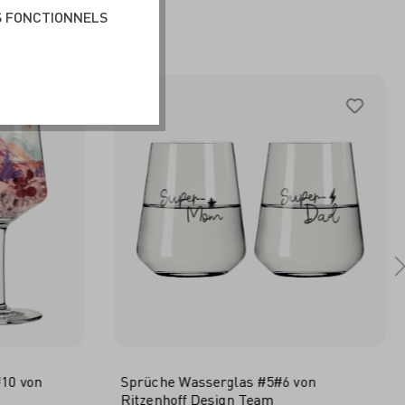
BLE
S FONCTIONNELS
#10 von
Sprüche Wasserglas #5#6 von
Ritzenhoff Design Team