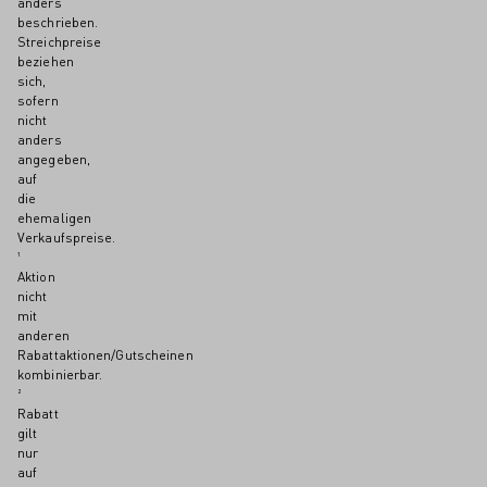
anders
beschrieben.
Streichpreise
beziehen
sich,
sofern
nicht
anders
angegeben,
auf
die
ehemaligen
Verkaufspreise.
¹
Aktion
nicht
mit
anderen
Rabattaktionen/Gutscheinen
kombinierbar.
²
Rabatt
gilt
nur
auf