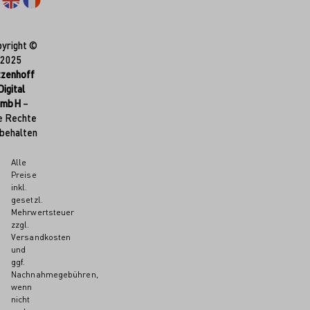
yright ©
2025
tzenhoff
Digital
GmbH
–
e Rechte
behalten
Alle
Preise
inkl.
gesetzl.
Mehrwertsteuer
zzgl.
Versandkosten
und
ggf.
Nachnahmegebühren,
wenn
nicht