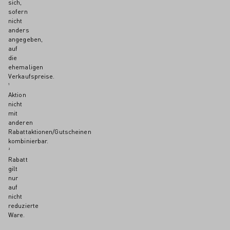
sich,
sofern
nicht
anders
angegeben,
auf
die
ehemaligen
Verkaufspreise.
¹
Aktion
nicht
mit
anderen
Rabattaktionen/Gutscheinen
kombinierbar.
²
Rabatt
gilt
nur
auf
nicht
reduzierte
Ware.