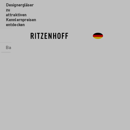
Designergläser
inhalt springen
zu
attraktiven
Kennlernpreisen
entdecken
Basics
Sets
Themenwelten
Glasformen
Neu
Sale
EBECHER
KAFFEEBECHER