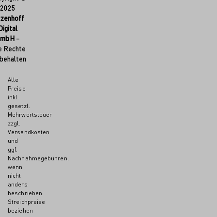
2025
tzenhoff
Digital
GmbH
–
e Rechte
behalten
Alle
Preise
inkl.
gesetzl.
Mehrwertsteuer
zzgl.
Versandkosten
und
ggf.
Nachnahmegebühren,
wenn
nicht
anders
beschrieben.
Streichpreise
beziehen