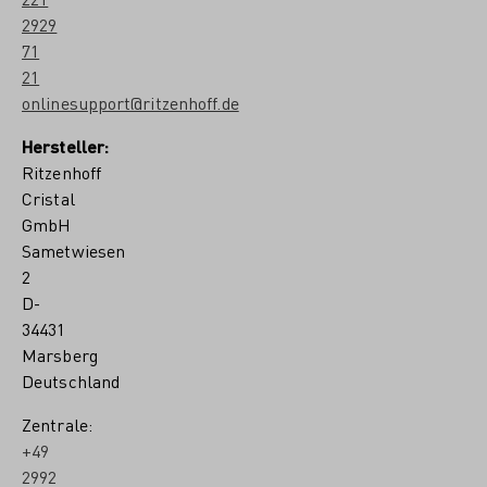
s
2929
i
71
g
21
n
T
onlinesupport@ritzenhoff.de
e
a
Hersteller:
m
Ritzenhoff
Cristal
GmbH
Sametwiesen
2
D-
34431
Marsberg
Deutschland
Zentrale:
+49
2992