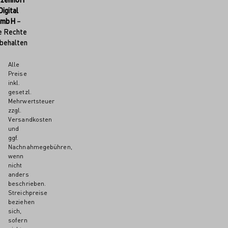
Digital
GmbH
–
e Rechte
behalten
Alle
Preise
inkl.
gesetzl.
Mehrwertsteuer
zzgl.
Versandkosten
und
ggf.
Nachnahmegebühren,
wenn
nicht
anders
beschrieben.
Streichpreise
beziehen
sich,
sofern