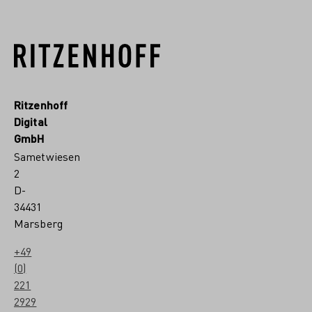
Ritzenhoff
Digital
GmbH
Sametwiesen
2
D-
34431
Marsberg
+49
(0)
221
2929