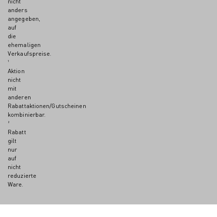
nicht
anders
angegeben,
auf
die
ehemaligen
Verkaufspreise.
¹
Aktion
nicht
mit
anderen
Rabattaktionen/Gutscheinen
kombinierbar.
²
Rabatt
gilt
nur
auf
nicht
reduzierte
Ware.