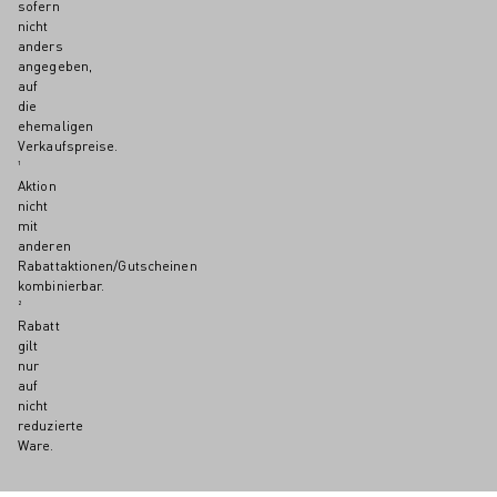
sofern
nicht
anders
angegeben,
auf
die
ehemaligen
Verkaufspreise.
¹
Aktion
nicht
mit
anderen
Rabattaktionen/Gutscheinen
kombinierbar.
²
Rabatt
gilt
nur
auf
nicht
reduzierte
Ware.