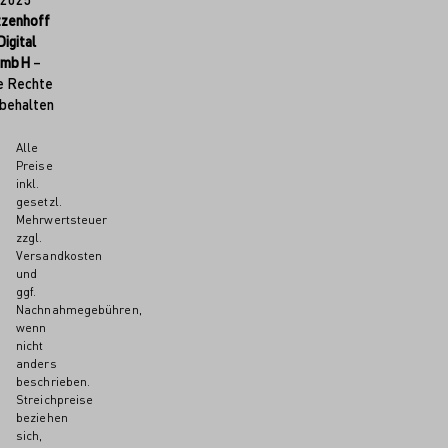
tzenhoff
Digital
GmbH
–
e Rechte
behalten
Alle
Preise
inkl.
gesetzl.
Mehrwertsteuer
zzgl.
Versandkosten
und
ggf.
Nachnahmegebühren,
wenn
nicht
anders
beschrieben.
Streichpreise
beziehen
sich,