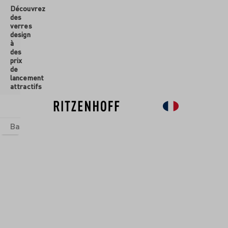
Découvrez
ontenu principal
des
verres
design
à
des
prix
de
lancement
attractifs
Basics
Sets
Univers thématiques
Verres
Nouveau
So
CHAMPAGNE
MPUS