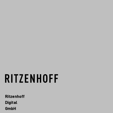
Aucun
produit
n'a été
trouvé.
Ritzenhoff
Digital
GmbH