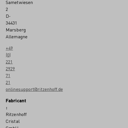
Sametwiesen
2
D-
34431
Marsberg
Allemagne
+49
(0)
221
2929
71
21
onlinesupport@ritzenhoff.de
Fabricant
:
Ritzenhoff
Cristal
GmbH