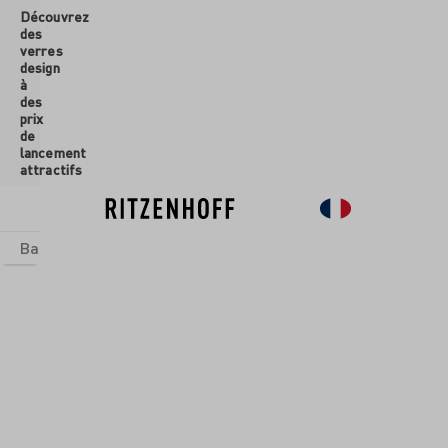
Découvrez
ontenu principal
des
verres
design
à
des
prix
de
lancement
attractifs
Basics
Sets
Univers thématiques
Verres
Nouveau
So
ERRES UNIVERSEL
ENFAUNA