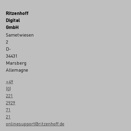
l
a
Ritzenhoff
r
Digital
a
M
GmbH
c
Sametwiesen
a
l
2
l
D-
i
34431
s
t
Marsberg
e
Allemagne
r
+49
(0)
221
2929
71
21
onlinesupport@ritzenhoff.de