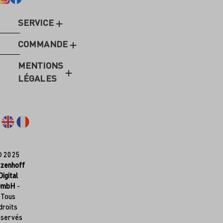
SERVICE
COMMANDE
MENTIONS
LÉGALES
© 2025
tzenhoff
Digital
GmbH
-
Tous
droits
éservés