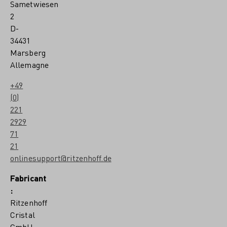
Sametwiesen
2
D-
34431
Marsberg
Allemagne
+49
(0)
221
2929
71
21
onlinesupport@ritzenhoff.de
Fabricant
:
Ritzenhoff
Cristal
GmbH