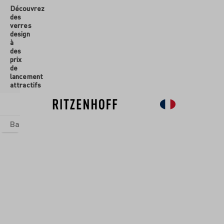
Découvrez
ontenu principal
des
verres
design
à
des
prix
de
lancement
attractifs
Basics
Sets
Univers thématiques
Verres
Nouveau
So
CCO- +
RGLAS
RKLE