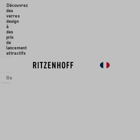
Découvrez
ontenu principal
des
verres
design
à
des
prix
de
lancement
attractifs
Basics
Sets
Univers thématiques
Verres
Nouveau
So
BLE DE
 À EAU
RA