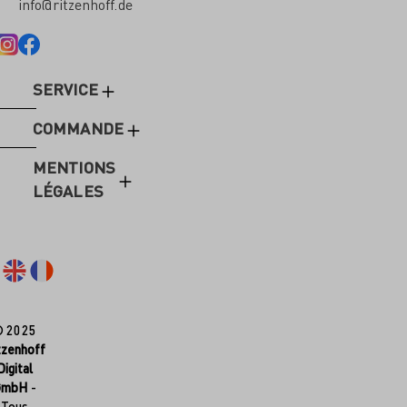
info@ritzenhoff.de
SERVICE
COMMANDE
MENTIONS
LÉGALES
© 2025
tzenhoff
Digital
GmbH
-
Tous