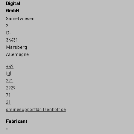
Digital
GmbH
Sametwiesen
2
D-
34431
Marsberg
Allemagne
+49
(0)
221
2929
71
21
onlinesupport@ritzenhoff.de
Fabricant
: