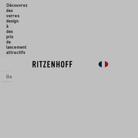
Découvrez
ontenu principal
des
verres
design
à
des
prix
de
lancement
attractifs
Basics
Sets
Univers thématiques
Verres
Nouveau
So
Verres
/
Flûtes à