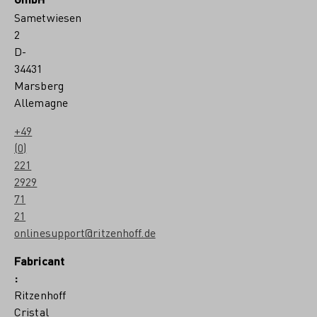
Sametwiesen
2
D-
34431
Marsberg
Allemagne
+49
(0)
221
2929
71
21
onlinesupport@ritzenhoff.de
Fabricant
:
Ritzenhoff
Cristal