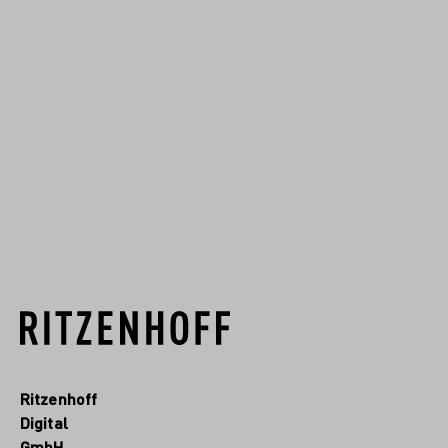
Denn seine Arbeiten
überspringen 60 Jahre und
zeigen eine kreative Kombination
aus Art déco und Memphis
Milano. Das Ergebnis: Markante
Designs, für die er von Kunden ...
EN SAVOIR PLUS
Ritzenhoff
Digital
GmbH