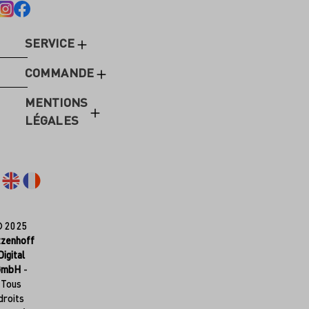
SERVICE
COMMANDE
MENTIONS
LÉGALES
© 2025
tzenhoff
Digital
GmbH
-
Tous
droits