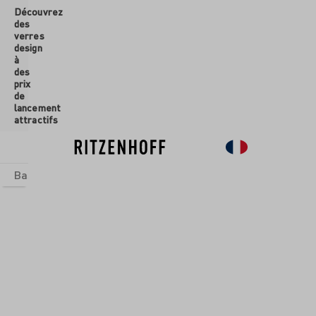
Découvrez
ontenu principal
des
verres
design
à
des
prix
de
lancement
attractifs
Basics
Sets
Univers thématiques
Verres
Nouveau
So
SONDERE
INGLÄSER
T SPRUCH
SAND