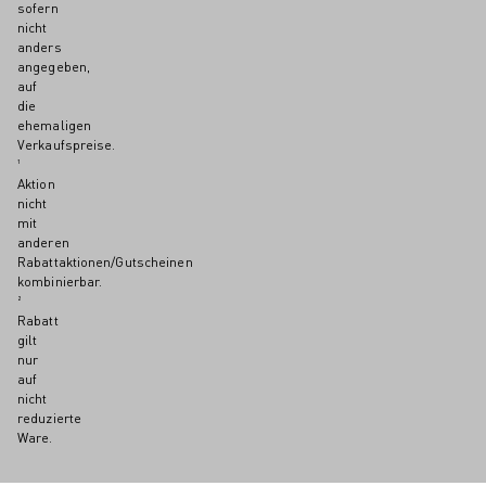
sofern
nicht
anders
angegeben,
auf
die
ehemaligen
Verkaufspreise.
¹
Aktion
nicht
mit
anderen
Rabattaktionen/Gutscheinen
kombinierbar.
²
Rabatt
gilt
nur
auf
nicht
reduzierte
Ware.