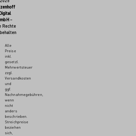
2025
tzenhoff
Digital
GmbH
–
e Rechte
behalten
Alle
Preise
inkl.
gesetzl.
Mehrwertsteuer
zzgl.
Versandkosten
und
ggf.
Nachnahmegebühren,
wenn
nicht
anders
beschrieben.
Streichpreise
beziehen
sich,