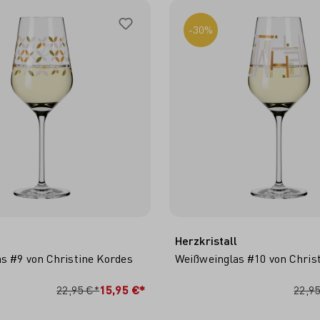
-30%
l
Herzkristall
s #9 von Christine Kordes
Weißweinglas #10 von Chris
N DEN WARENKORB
IN DEN WARENKO
22,95 €*
15,95 €*
22,9