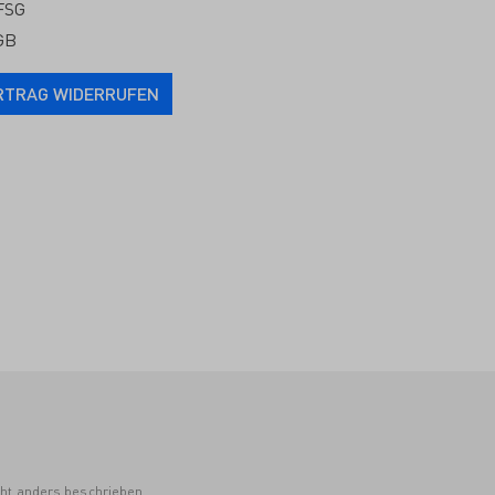
FSG
GB
RTRAG WIDERRUFEN
cht anders beschrieben.