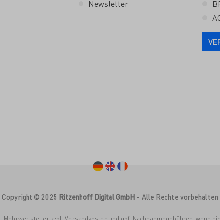
Newsletter
B
A
VE
Copyright © 2025
Ritzenhoff Digital GmbH
– Alle Rechte vorbehalten
tzl. Mehrwertsteuer zzgl. Versandkosten und ggf. Nachnahmegebühren, wenn ni