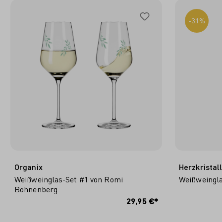
-31%
Organix
Herzkristal
Weißweinglas-Set #1 von Romi
Weißweingla
Bohnenberg
IN DEN WARENKORB
I
29,95 €*