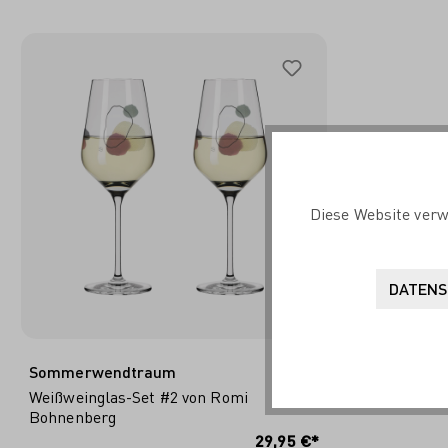
Diese Website verw
DATENS
Sommerwendtraum
Weißweinglas-Set #2 von Romi
Bohnenberg
IN DEN WARENKORB
29,95 €*