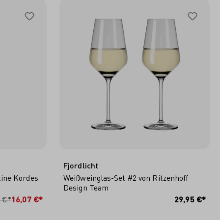
Fjordlicht
tine Kordes
Weißweinglas-Set #2 von Ritzenhoff
Design Team
RB
IN DEN WARENKORB
5 €*
16,07 €*
29,95 €*