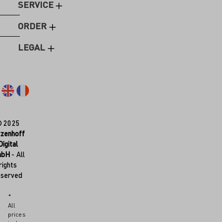
SERVICE
ORDER
LEGAL
© 2025
tzenhoff
Digital
mbH
- All
rights
eserved
*
All
prices