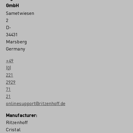
GmbH
Sametwiesen
2
D-
34431
Marsberg
Germany
+49
(0)
221
2929
71
21
onlinesupport@ritzenhoff.de
Manufacturer:
Ritzenhoff
Cristal