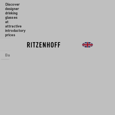
Discover
 main content
designer
drinking
glasses
at
attractive
introductory
prices
Basics
sets
Theme Worlds
Glasses
New
Sale
Glasses
/
Water
Glasses