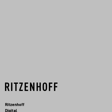
Anfängen hat sich unser
Familienunternehmen zu einer
der renommiertesten
Glasmanufakturen
Deutschlands entwickelt. Seit
1904 fertigen wir im Sauerland
hochwertiges Kristallgla...
RITZENHOFF.MORE
Ritzenhoff
Digital